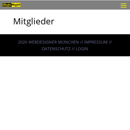
Mitglieder
2026
WEBDESIGNER MÜNCHEN
//
IMPRESSUM
//
DATENSCHUTZ
//
LOGIN